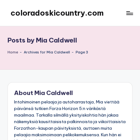
coloradoskicountry.com
Skip
to
content
Posts by Mia Caldwell
Home
-
Archives for Mia Caldwell
-
Page 3
About Mia Caldwell
Intohimoinen pelaaja ja autoharrastaja, Mia viettää
päivänsä tutkien Forza Horizon 5:n värikästä
maailmaa. Tarkalla silmällä yksityiskohtia hän jakaa
näkemyksiä kausittaisista palkinnoista ja viikoittaisista
Forzathon-kaupan päivityksistä, auttaen muita
pelaajia maksimoimaan pelikokemuksensa. Kun hän ei