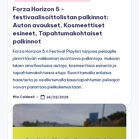
in
Forza Horizon 5 -
festivaalisoittolistan palkinnot:
Auton avaukset, Kosmeettiset
esineet, Tapahtumakohtaiset
palkinnot
Forza Horizon 5:n Festival Playlist tarjoaa pelaajille
jännittävän valikoiman avattavia palkintoja, mukaan
lukien ainutlaatuisia autoja, kosmeettisia esineitä ja
tapahtumakohtaisia etuja. Suorittamalla erilaisia
haasteita ja osallistumalla kausitapahtumiin pelaajat
voivat parantaa pelikokemustaan…
Mia Caldwell
24/02/2026
Posted
by