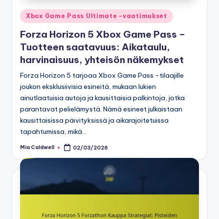
Posted
Xbox Game Pass Ultimate -vaatimukset
in
Forza Horizon 5 Xbox Game Pass –
Tuotteen saatavuus: Aikataulu,
harvinaisuus, yhteisön näkemykset
Forza Horizon 5 tarjoaa Xbox Game Pass -tilaajille
joukon eksklusiivisia esineitä, mukaan lukien
ainutlaatuisia autoja ja kausittaisia palkintoja, jotka
parantavat pelielämystä. Nämä esineet julkaistaan
kausittaisissa päivityksissä ja aikarajoitetuissa
tapahtumissa, mikä…
Mia Caldwell
02/03/2026
Posted
by