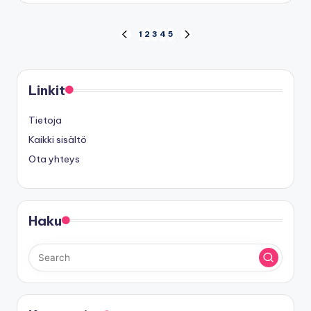
Posts
1
2
3
4
5
PREVIOUS
NEXT
PAGE
PAGE
pagination
Linkit
Tietoja
Kaikki sisältö
Ota yhteys
Haku