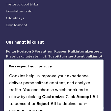
Tietosuojapolitiikka
Evästekäytäntö
Ota yhteys
Käyttöehdot
Uusimmat julkaisut
Forza Horizon 5 Forzathon Kaupan Palkintorakenteet:
Pistelaskujärjestelmät, Tasoittain jaettavat palkinnot,
Osallistumisen vaatimukset
We respect your privacy
Forza Horizon 5 Xbox Game Pass – Vaatimustekniikat:
Palkkioiden maksimointi, Tehokkaat vaatimukset,
Cookies help us improve your experience,
Yhteisön vinkit
deliver personalized content, and analyze
Forza Horizon 5 Xbox Game Pass – kosmetiikka:
traffic. You can choose which cookies to
Mukautusvaihtoehdot, Avaamismenetelmät,
allow by clicking
Customize
. Click
Accept All
Kausiteemat
to consent or
Reject All
to decline non-
Forza Horizon 5 Xbox Game Pass -arvostelut: Yhteisön
essential cookies.