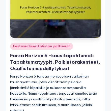
Posted
Festivaalisoittolistan palkinnot
in
Forza Horizon 5 -kausitapahtumat:
Tapahtumatyypit, Palkintorakenteet,
Osallistumisedellytykset
Forza Horizon 5 tarjoaa monipuolisen valikoiman
kausitapahtumia, jotka viehättävät pelaajia
jännittävillä kilpailuilla ja mukaansatempaavilla
haasteilla. Nämä tapahtumat tarjoavat ainutlaatuisia
kokemuksia ja sisältävät palkintorakenteita, jotka
kannustavat osallistumiseen ja suoritukseen, jolloin
pelaajat…