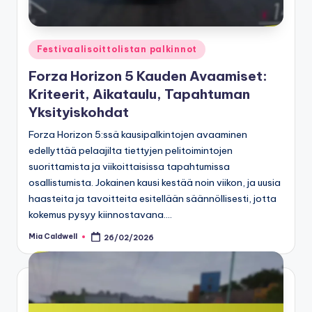
Posted
Festivaalisoittolistan palkinnot
in
Forza Horizon 5 Kauden Avaamiset:
Kriteerit, Aikataulu, Tapahtuman
Yksityiskohdat
Forza Horizon 5:ssä kausipalkintojen avaaminen
edellyttää pelaajilta tiettyjen pelitoimintojen
suorittamista ja viikoittaisissa tapahtumissa
osallistumista. Jokainen kausi kestää noin viikon, ja uusia
haasteita ja tavoitteita esitellään säännöllisesti, jotta
kokemus pysyy kiinnostavana.…
Mia Caldwell
26/02/2026
Posted
by