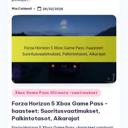
Mia Caldwell
26/02/2026
Posted
by
Posted
Xbox Game Pass Ultimate -vaatimukset
in
Forza Horizon 5 Xbox Game Pass -
haasteet: Suoritusvaatimukset,
Palkintotasot, Aikarajat
Forza Horizon 5 Xbox Game Pass -haasteet vaativat