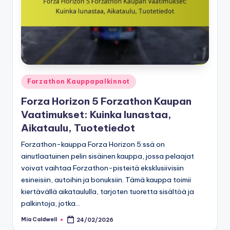
Posted
Forzathon Kauppapalkinnot
in
Forza Horizon 5 Forzathon Kaupan
Vaatimukset: Kuinka lunastaa,
Aikataulu, Tuotetiedot
Forzathon-kauppa Forza Horizon 5:ssä on
ainutlaatuinen pelin sisäinen kauppa, jossa pelaajat
voivat vaihtaa Forzathon-pisteitä eksklusiivisiin
esineisiin, autoihin ja bonuksiin. Tämä kauppa toimii
kiertävällä aikataululla, tarjoten tuoretta sisältöä ja
palkintoja, jotka…
Mia Caldwell
24/02/2026
Posted
by