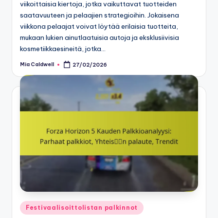
viikoittaisia kiertoja, jotka vaikuttavat tuotteiden
saatavuuteen ja pelaajien strategioihin. Jokaisena
viikkona pelaajat voivat löytää erilaisia tuotteita,
mukaan lukien ainutlaatuisia autoja ja eksklusiivisia
kosmetiikkaesineitä, jotka…
Mia Caldwell
27/02/2026
Posted
by
Posted
Festivaalisoittolistan palkinnot
in