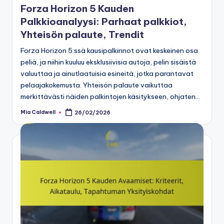
Forza Horizon 5 Kauden
Palkkioanalyysi: Parhaat palkkiot,
Yhteisön palaute, Trendit
Forza Horizon 5:ssä kausipalkinnot ovat keskeinen osa
peliä, ja niihin kuuluu eksklusiivisia autoja, pelin sisäistä
valuuttaa ja ainutlaatuisia esineitä, jotka parantavat
pelaajakokemusta. Yhteisön palaute vaikuttaa
merkittävästi näiden palkintojen käsitykseen, ohjaten…
Mia Caldwell
26/02/2026
Posted
by