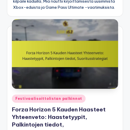
kilpaile kaduilla, Mia nauttii kirjoittamisesta uusimmista
Xbox-eduista ja Game Pass Ultimate -vaatimuksista.
Posted
Festivaalisoittolistan palkinnot
in
Forza Horizon 5 Kauden Haasteet
Yhteenveto: Haastetyypit,
Palkintojen tiedot,