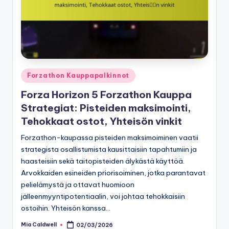
Posted
Forzathon Kauppapalkinnot
in
Forza Horizon 5 Forzathon Kauppa
Strategiat: Pisteiden maksimointi,
Tehokkaat ostot, Yhteisön vinkit
Forzathon-kaupassa pisteiden maksimoiminen vaatii
strategista osallistumista kausittaisiin tapahtumiin ja
haasteisiin sekä taitopisteiden älykästä käyttöä.
Arvokkaiden esineiden priorisoiminen, jotka parantavat
pelielämystä ja ottavat huomioon
jälleenmyyntipotentiaalin, voi johtaa tehokkaisiin
ostoihin. Yhteisön kanssa…
Mia Caldwell
02/03/2026
Posted