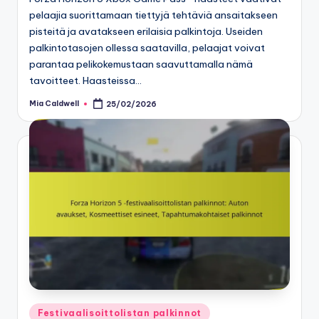
pelaajia suorittamaan tiettyjä tehtäviä ansaitakseen
pisteitä ja avatakseen erilaisia palkintoja. Useiden
palkintotasojen ollessa saatavilla, pelaajat voivat
parantaa pelikokemustaan saavuttamalla nämä
tavoitteet. Haasteissa…
Mia Caldwell
25/02/2026
Posted
by
Posted
Festivaalisoittolistan palkinnot