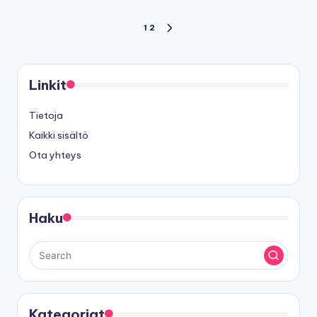
Posts
1
2
NEXT
PAGE
pagination
Linkit
Tietoja
Kaikki sisältö
Ota yhteys
Haku
Kategoriat