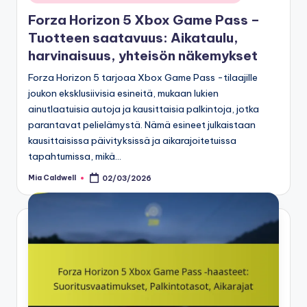
in
Forza Horizon 5 Xbox Game Pass –
Tuotteen saatavuus: Aikataulu,
harvinaisuus, yhteisön näkemykset
Forza Horizon 5 tarjoaa Xbox Game Pass -tilaajille
joukon eksklusiivisia esineitä, mukaan lukien
ainutlaatuisia autoja ja kausittaisia palkintoja, jotka
parantavat pelielämystä. Nämä esineet julkaistaan
kausittaisissa päivityksissä ja aikarajoitetuissa
tapahtumissa, mikä…
Mia Caldwell
02/03/2026
Posted
by