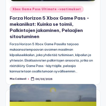
Posted
Xbox Game Pass Ultimate -vaatimukset
in
Forza Horizon 5 Xbox Game Pass -
mekaniikat: Kuinka se toimii,
Palkintojen jakaminen, Pelaajien
sitoutuminen
Forza Horizon 5 Xbox Game Passilla tarjoaa
mukaansatempaavan avoimen maailman
kilpailuseikkailun, joka yhdistää tutkimisen, kilpailun ja
yhteisön. Eksklusiivisten palkintojen ansiosta, jotka on
räätälöity Game Pass -käyttäjille, pelaajia
kannustetaan osallistumaan syvällisemmin…
Mia Caldwell
06/03/2026
Posted
by