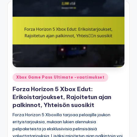
Posted
Xbox Game Pass Ultimate -vaatimukset
in
Forza Horizon 5 Xbox Edut:
Erikoistarjoukset, Rajoitetun ajan
palkinnot, Yhteisön suosikit
Forza Horizon 5 Xboxilla tarjoaa pelaajille joukon
erityistarjouksia, mukaan lukien alennuksia
pelipaketeista ja eksklusiivisia pelinsisäisiä
valuuttatarjouksia. Lisäksi rajoitetun ajan palkintoja voi