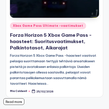
Posted
Xbox Game Pass Ultimate -vaatimukset
in
Forza Horizon 5 Xbox Game Pass -
haasteet: Suoritusvaatimukset,
Palkintotasot, Aikarajat
Forza Horizon 5 Xbox Game Pass -haasteet vaativat
pelaajia suorittamaan tiettyjä tehtäviä ansaitakseen
pisteitä ja avatakseen erilaisia palkintoja. Useiden
palkintotasojen ollessa saatavilla, pelaajat voivat
parantaa pelikokemustaan saavuttamalla nämä
tavoitteet. Haasteissa…
Mia Caldwell
25/02/2026
Posted
by
Read more