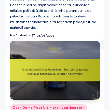
Horizon 5:ssä pelaajat voivat ansaita ja lunastaa
erilaisia pelin sisäisiä esineitä, mikä parantaa heidän
pelikokemustaan. Kauden tapahtumista johtuvat
kausittaiset esinerotaatioita tarjoavat pelaajille uusia
mahdollisuuksia…
Mia Caldwell
03/03/2026
Posted
by
Posted
Xbox Game Pass Ultimate -vaatimukset