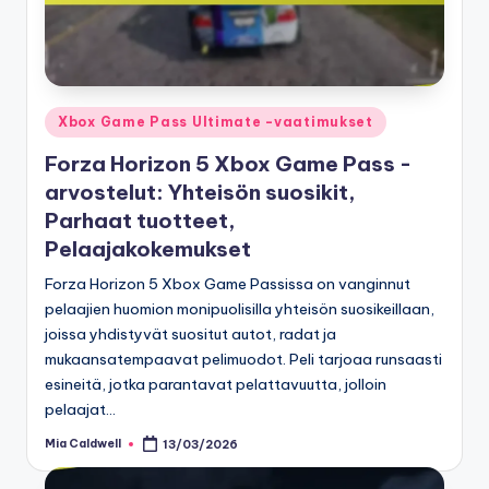
Posted
Xbox Game Pass Ultimate -vaatimukset
in
Forza Horizon 5 Xbox Game Pass -
arvostelut: Yhteisön suosikit,
Parhaat tuotteet,
Pelaajakokemukset
Forza Horizon 5 Xbox Game Passissa on vanginnut
pelaajien huomion monipuolisilla yhteisön suosikeillaan,
joissa yhdistyvät suositut autot, radat ja
mukaansatempaavat pelimuodot. Peli tarjoaa runsaasti
esineitä, jotka parantavat pelattavuutta, jolloin
pelaajat…
Mia Caldwell
13/03/2026
Posted
by