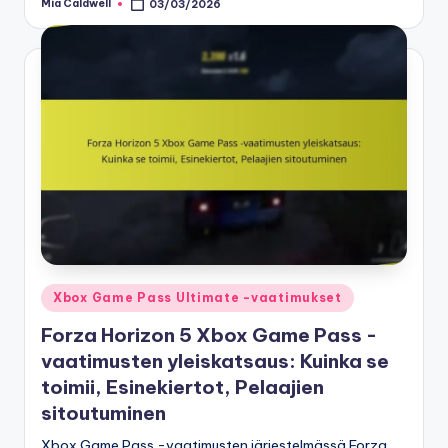
Mia Caldwell
03/03/2026
Posted
by
Posted
Xbox Game Pass Ultimate -vaatimukset
in
Forza Horizon 5 Xbox Game Pass -
vaatimusten yleiskatsaus: Kuinka se
toimii, Esinekiertot, Pelaajien
sitoutuminen
Xbox Game Pass -vaatimusten järjestelmässä Forza