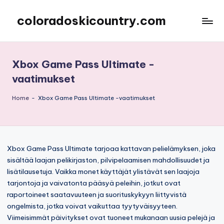
coloradoskicountry.com
Skip
to
content
Xbox Game Pass Ultimate -
vaatimukset
Home
-
Xbox Game Pass Ultimate -vaatimukset
Xbox Game Pass Ultimate tarjoaa kattavan pelielämyksen, joka
sisältää laajan pelikirjaston, pilvipelaamisen mahdollisuudet ja
lisätilausetuja. Vaikka monet käyttäjät ylistävät sen laajoja
tarjontoja ja vaivatonta pääsyä peleihin, jotkut ovat
raportoineet saatavuuteen ja suorituskykyyn liittyvistä
ongelmista, jotka voivat vaikuttaa tyytyväisyyteen.
Viimeisimmät päivitykset ovat tuoneet mukanaan uusia pelejä ja