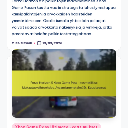
Forza Horizon 5:n palkintojen maksimoiminen Xbox
Game Passin kautta vaatii strategista lähestymistapaa
kausipalkintojen ja arvokkaiden haasteiden
ymmärtämiseen. Osallistumalla yhteisöön pelaajat
voivat saada arvokkaita näkemyksiä ja vinkkejä, jotka
parantavat heidän palkintostrategioitaan…
Mia Caldwell
13/03/2026
Posted
by
Posted
Xbox Game Pass Ultimate -vaatimukset