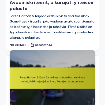
Avaamiskriteerit, aikarajat, yhteisön
palaute
Forza Horizon 5 tarjoaa eksklusiivista sisältöä Xbox
Game Pass -tilaajille, joka voidaan avata suorittamalla
pelissä tiettyjä haasteita ja tehtäviä. Tämä sisältö on
tyypillisesti saatavilla kausitapahtumien ja päivitysten
aikana, ja pelaajien…
Mia Caldwell
09/03/2026
Posted
by