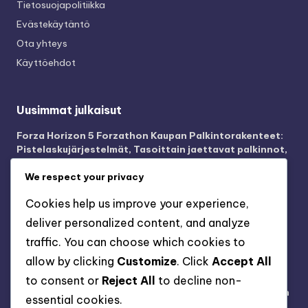
Tietosuojapolitiikka
Evästekäytäntö
Ota yhteys
Käyttöehdot
Uusimmat julkaisut
Forza Horizon 5 Forzathon Kaupan Palkintorakenteet:
Pistelaskujärjestelmät, Tasoittain jaettavat palkinnot,
Osallistumisen vaatimukset
We respect your privacy
Forza Horizon 5 Xbox Game Pass – Vaatimustekniikat:
Palkkioiden maksimointi, Tehokkaat vaatimukset,
Cookies help us improve your experience,
Yhteisön vinkit
deliver personalized content, and analyze
Forza Horizon 5 Xbox Game Pass – kosmetiikka:
traffic. You can choose which cookies to
Mukautusvaihtoehdot, Avaamismenetelmät,
allow by clicking
Customize
. Click
Accept All
Kausiteemat
to consent or
Reject All
to decline non-
Forza Horizon 5 Xbox Game Pass -arvostelut: Yhteisön
essential cookies.
suosikit, Parhaat tuotteet, Pelaajakokemukset