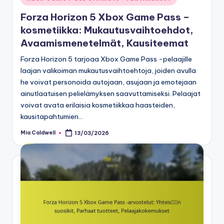
in
Forza Horizon 5 Xbox Game Pass –
kosmetiikka: Mukautusvaihtoehdot,
Avaamismenetelmät, Kausiteemat
Forza Horizon 5 tarjoaa Xbox Game Pass -pelaajille
laajan valikoiman mukautusvaihtoehtoja, joiden avulla
he voivat personoida autojaan, asujaan ja emotejaan
ainutlaatuisen pelielämyksen saavuttamiseksi. Pelaajat
voivat avata erilaisia kosmetiikkaa haasteiden,
kausitapahtumien…
Mia Caldwell
13/03/2026
Posted
by