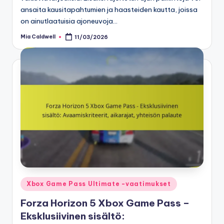
ansaita kausitapahtumien ja haasteiden kautta, joissa
on ainutlaatuisia ajoneuvoja…
Mia Caldwell
11/03/2026
Posted
by
Posted
Xbox Game Pass Ultimate -vaatimukset
in
Forza Horizon 5 Xbox Game Pass –
Eksklusiivinen sisältö: