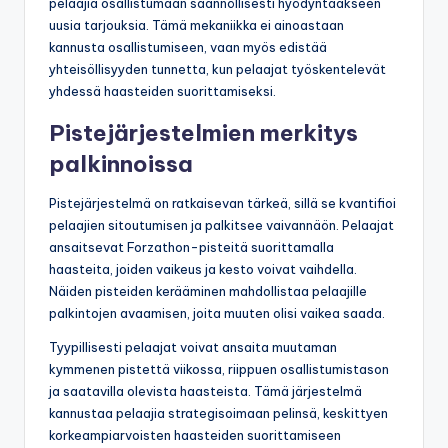
pelaajia osallistumaan säännöllisesti hyödyntääkseen
uusia tarjouksia. Tämä mekaniikka ei ainoastaan
kannusta osallistumiseen, vaan myös edistää
yhteisöllisyyden tunnetta, kun pelaajat työskentelevät
yhdessä haasteiden suorittamiseksi.
Pistejärjestelmien merkitys
palkinnoissa
Pistejärjestelmä on ratkaisevan tärkeä, sillä se kvantifioi
pelaajien sitoutumisen ja palkitsee vaivannäön. Pelaajat
ansaitsevat Forzathon-pisteitä suorittamalla
haasteita, joiden vaikeus ja kesto voivat vaihdella.
Näiden pisteiden kerääminen mahdollistaa pelaajille
palkintojen avaamisen, joita muuten olisi vaikea saada.
Tyypillisesti pelaajat voivat ansaita muutaman
kymmenen pistettä viikossa, riippuen osallistumistason
ja saatavilla olevista haasteista. Tämä järjestelmä
kannustaa pelaajia strategisoimaan pelinsä, keskittyen
korkeampiarvoisten haasteiden suorittamiseen