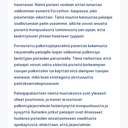
haasteisiin. Nämä pisteet voidaan sitten lunastaa
valikoimaan esineitä Forzathon-kaupassa, joka
päivitetään viikoittain. Tämä muutos kannustaa pelaajia
osallistumaan peliin useammin, sillä he voivat ansaita
pisteitä monipuolisista toiminnoista sen sijaan, että
keskittyisivät yhteen haasteen tyyppiin.
Porrastettu palkintojärjestelmä parantaa kokemusta
tarjoamalla pelaajille laajan valikoiman palkintoja
kerättyjen pisteiden perusteella. Tämä tarkoittaa, että
pelaajat voivat valita säästää pisteitä korkeampien
tasojen palkintoihin tai käyttää niitä alempien tasojen
esineisiin, mikä lisää strategista ulottuvuutta
päätöksentekoprosessiin.
Pelaajapalautteet näistä muutoksista ovat yleisesti
olleet positiivisia, ja monet arvostavat
palkintojärjestelmän lisääntynyttä monipuolisuutta ja
syvyyttä. Kuitenkin jotkut pelaajat ovat ilmaisseet
huolensa pisteiden ansaitsemiseen vaaditusta
ajankäytöstä, ehdottaen, että järjestelmän