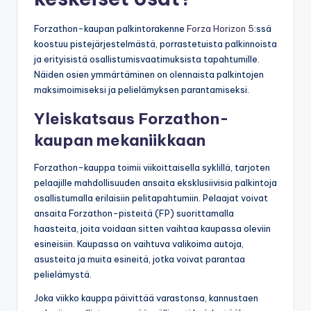
Forzathon-kaupan palkintorakenne
Forza Horizon 5
:ssä
koostuu pistejärjestelmästä, porrastetuista palkinnoista
ja erityisistä osallistumisvaatimuksista tapahtumille.
Näiden osien ymmärtäminen on olennaista palkintojen
maksimoimiseksi ja pelielämyksen parantamiseksi.
Yleiskatsaus Forzathon-
kaupan mekaniikkaan
Forzathon-kauppa toimii viikoittaisella syklillä, tarjoten
pelaajille mahdollisuuden ansaita eksklusiivisia palkintoja
osallistumalla erilaisiin pelitapahtumiin. Pelaajat voivat
ansaita Forzathon-pisteitä (FP) suorittamalla
haasteita, joita voidaan sitten vaihtaa kaupassa oleviin
esineisiin. Kaupassa on vaihtuva valikoima autoja,
asusteita ja muita esineitä, jotka voivat parantaa
pelielämystä.
Joka viikko kauppa päivittää varastonsa, kannustaen