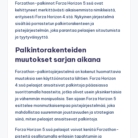
Forzathon-palkinnot Forza Horizon 5:ssä ovat
kehittyneet merkittävästi aikaisemmista nimikkeistä,
erityisesti Forza Horizon 4:stä. Nykyinen järjestelmä
sisältää porrastetun palkintorakenteen ja
pistejärjestelmän, joka parantaa pelaajien sitoutumista
ja tyytyväisyyttä.
Palkintorakenteiden
muutokset sarjan aikana
Forzathon-palkintojärjestelmä on kokenut huomattavia
muutoksia sen käyttöönotosta lähtien. Forza Horizon
4:ssä pelaajat ansaitsivat palkintoja pääasiassa
suorittamalla haasteita, jotka olivat usein yksinkertaisia
ja vähemmän monipuolisia. Sen sijaan Forza Horizon 5
esittelee monimutkaisempaa pistejärjestelmää, joka
mahdollistaa suuremman joustavuuden ja strategian
siinä, miten pelaajat ansaitsevat palkintoja.
Forza Horizon 5:ssä pelaajat voivat kerätä Forzathon-
pisteitä osallistumalla erilaisiin tapahtumiin ja