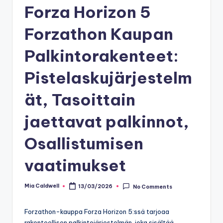
Forza Horizon 5
Forzathon Kaupan
Palkintorakenteet:
Pistelaskujärjestelm
ät, Tasoittain
jaettavat palkinnot,
Osallistumisen
vaatimukset
Mia Caldwell
13/03/2026
No Comments
Posted
by
Forzathon-kauppa Forza Horizon 5:ssä tarjoaa
rakenteellisen palkintojärjestelmän, joka sisältää