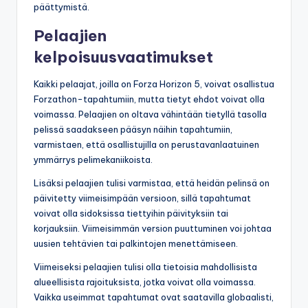
päättymistä.
Pelaajien
kelpoisuusvaatimukset
Kaikki pelaajat, joilla on Forza Horizon 5, voivat osallistua
Forzathon-tapahtumiin, mutta tietyt ehdot voivat olla
voimassa. Pelaajien on oltava vähintään tietyllä tasolla
pelissä saadakseen pääsyn näihin tapahtumiin,
varmistaen, että osallistujilla on perustavanlaatuinen
ymmärrys pelimekaniikoista.
Lisäksi pelaajien tulisi varmistaa, että heidän pelinsä on
päivitetty viimeisimpään versioon, sillä tapahtumat
voivat olla sidoksissa tiettyihin päivityksiin tai
korjauksiin. Viimeisimmän version puuttuminen voi johtaa
uusien tehtävien tai palkintojen menettämiseen.
Viimeiseksi pelaajien tulisi olla tietoisia mahdollisista
alueellisista rajoituksista, jotka voivat olla voimassa.
Vaikka useimmat tapahtumat ovat saatavilla globaalisti,