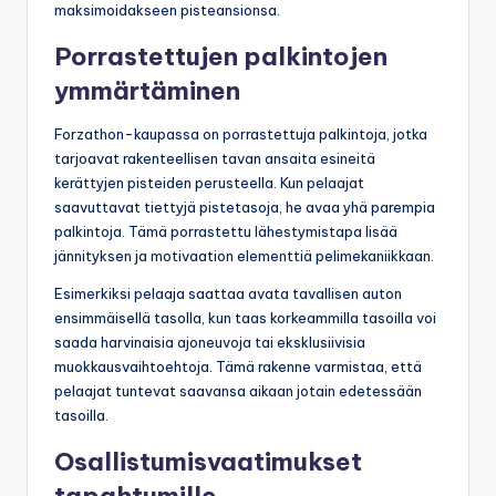
maksimoidakseen pisteansionsa.
Porrastettujen palkintojen
ymmärtäminen
Forzathon-kaupassa on porrastettuja palkintoja, jotka
tarjoavat rakenteellisen tavan ansaita esineitä
kerättyjen pisteiden perusteella. Kun pelaajat
saavuttavat tiettyjä pistetasoja, he avaa yhä parempia
palkintoja. Tämä porrastettu lähestymistapa lisää
jännityksen ja motivaation elementtiä pelimekaniikkaan.
Esimerkiksi pelaaja saattaa avata tavallisen auton
ensimmäisellä tasolla, kun taas korkeammilla tasoilla voi
saada harvinaisia ajoneuvoja tai eksklusiivisia
muokkausvaihtoehtoja. Tämä rakenne varmistaa, että
pelaajat tuntevat saavansa aikaan jotain edetessään
tasoilla.
Osallistumisvaatimukset