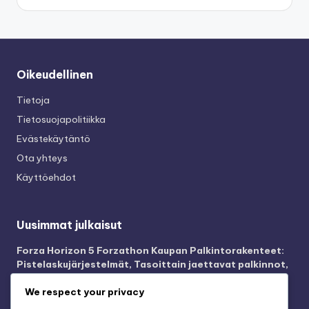
Oikeudellinen
Tietoja
Tietosuojapolitiikka
Evästekäytäntö
Ota yhteys
Käyttöehdot
Uusimmat julkaisut
Forza Horizon 5 Forzathon Kaupan Palkintorakenteet:
Pistelaskujärjestelmät, Tasoittain jaettavat palkinnot,
Osallistumisen vaatimukset
We respect your privacy
Forza Horizon 5 Xbox Game Pass – Vaatimustekniikat: