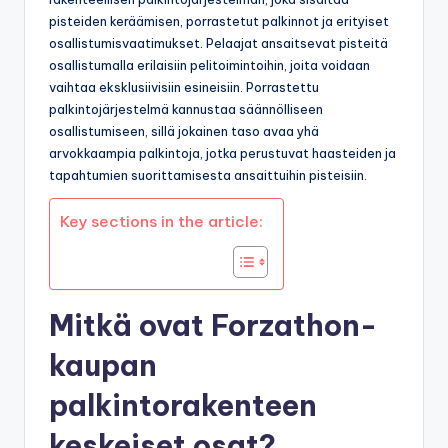
pisteiden keräämisen, porrastetut palkinnot ja erityiset
osallistumisvaatimukset. Pelaajat ansaitsevat pisteitä
osallistumalla erilaisiin pelitoimintoihin, joita voidaan
vaihtaa eksklusiivisiin esineisiin. Porrastettu
palkintojärjestelmä kannustaa säännölliseen
osallistumiseen, sillä jokainen taso avaa yhä
arvokkaampia palkintoja, jotka perustuvat haasteiden ja
tapahtumien suorittamisesta ansaittuihin pisteisiin.
Key sections in the article:
Mitkä ovat Forzathon-
kaupan
palkintorakenteen
keskeiset osat?