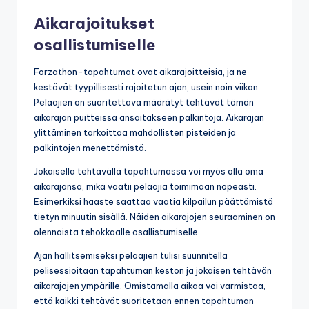
Aikarajoitukset
osallistumiselle
Forzathon-tapahtumat ovat aikarajoitteisia, ja ne
kestävät tyypillisesti rajoitetun ajan, usein noin viikon.
Pelaajien on suoritettava määrätyt tehtävät tämän
aikarajan puitteissa ansaitakseen palkintoja. Aikarajan
ylittäminen tarkoittaa mahdollisten pisteiden ja
palkintojen menettämistä.
Jokaisella tehtävällä tapahtumassa voi myös olla oma
aikarajansa, mikä vaatii pelaajia toimimaan nopeasti.
Esimerkiksi haaste saattaa vaatia kilpailun päättämistä
tietyn minuutin sisällä. Näiden aikarajojen seuraaminen on
olennaista tehokkaalle osallistumiselle.
Ajan hallitsemiseksi pelaajien tulisi suunnitella
pelisessioitaan tapahtuman keston ja jokaisen tehtävän
aikarajojen ympärille. Omistamalla aikaa voi varmistaa,
että kaikki tehtävät suoritetaan ennen tapahtuman