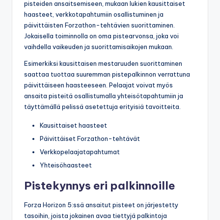
pisteiden ansaitsemiseen, mukaan lukien kausittaiset
haasteet, verkkotapahtumiin osallistuminen ja
päivittäisten Forzathon-tehtävien suorittaminen.
Jokaisella toiminnolla on oma pistearvonsa, joka voi
vaihdella vaikeuden ja suorittamisaikojen mukaan.
Esimerkiksi kausittaisen mestaruuden suorittaminen
saattaa tuottaa suuremman pistepalkinnon verrattuna
päivittäiseen haasteeseen. Pelaajat voivat myös
ansaita pisteitä osallistumalla yhteisötapahtumiin ja
täyttämällä pelissä asetettuja erityisiä tavoitteita.
Kausittaiset haasteet
Päivittäiset Forzathon-tehtävät
Verkkopelaajatapahtumat
Yhteisöhaasteet
Pistekynnys eri palkinnoille
Forza Horizon 5:ssä ansaitut pisteet on järjestetty
tasoihin, joista jokainen avaa tiettyjä palkintoja