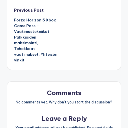
Post
Previous Post
Forza Horizon 5 Xbox
navigation
Game Pass –
Vaatimustekniikat:
Palkkioiden
maksimointi,
Tehokkaat
vaatimukset, Yhteisön
vinkit
Comments
No comments yet. Why don’t you start the discussion?
Leave a Reply
Your email address will not be published.
Required fields