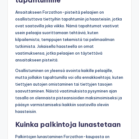
tapahtumille
Ansaitakseen Forzathon-pisteitä pelaajien on
osallistuttava tiettyihin tapahtumiin ja haasteisiin, jotka
ovat saatavilla joka viikko. Nämä tapahtumat vaativat
usein pelaajia suorittamaan tehtäviä, kuten
kilpailemista, temppujen tekemistä tai pelimaailman
tutkimista. Jokaisella haasteella on omat
vaatimuksensa, jotka pelaajien on täytettävä
ansaitakseen pisteitä.
Osallistuminen on yleensä avointa kaikille pelaajille,
mutta joillakin tapahtumilla voi olla ennakkoehtoja, kuten
tiettyjen autojen omistaminen tai tiettyjen tasojen
saavuttaminen. Näistä vaatimuksista pysyminen ajan
tasalla on olennaista pisteansioiden maksimoimiseksi ja
pääsyn varmistamiseksi kaikkiin saatavilla oleviin
haasteisiin.
Kuinka palkintoja lunastetaan
Palkintojen lunastaminen Forzathon-kaupasta on