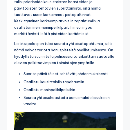
tulisi priorisoida kausittaisten haasteiden ja
päivittäisten tehtävien suorittamista, sillä nämä
tuottavat usein korkeimmat pistepalkinnot.
Keskittyminen korkeampiarvoisiin tapahtumiin ja
osallistuminen moninpelikilpailuihin voi myös
merkittävästi lisätä pisteiden keräämistä.
Lisäksi pelaajien tulisi seurata yhteisötapahtumia, sillä
nämä voivat tarjota bonuspisteitä osallistumisesta. On
hyödyllistä suunnitella pelisessioita viikoittain saatavilla
olevien palkitsevimpien toimintojen ympärille.
Suorita päivittäiset tehtävät johdonmukaisesti
Osallistu kausittaisiin tapahtumiin
Osallistu moninpelikilpailuihin
Seuraa yhteisöhaasteita bonusmahdollisuuksien
varalta