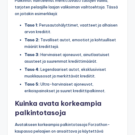
Palkinnot vaihtelevat merkittävästi tasojen välillä,
tarjoten pelaajille laajan valikoiman vaihtoehtoja. Tässä
on joitakin esimerkkejä:
Taso 1:
Perusautohälyttimet, vaatteet ja alhaisen
arvon krediitit.
Taso 2:
Tavalliset autot, emootiot ja kohtuulliset
määrät krediittejä.
Taso 3:
Harvinaiset ajoneuvot, ainutlaatuiset
asusteet ja suuremmat krediittimäärät.
Taso 4:
Legendaariset autot, eksklusiiviset
muokkausosat ja merkittävät krediitit.
Taso 5:
Ultra-harvinaiset ajoneuvot,
erikoispainokset ja suuret krediittipalkinnot.
Kuinka avata korkeampia
palkintotasoja
Avatakseen korkeampia palkintotasoja Forzathon-
kaupassa pelaajien on ansaittava ja käytettävä