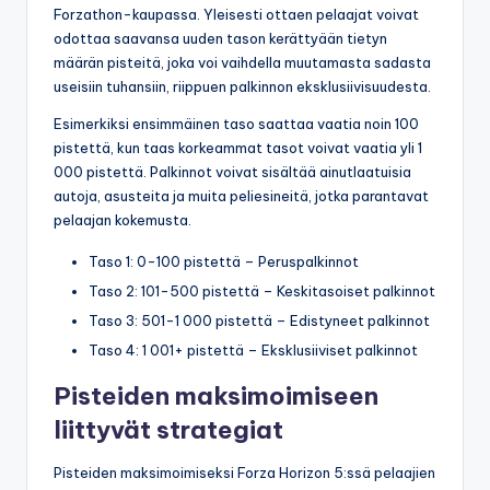
Forzathon-kaupassa. Yleisesti ottaen pelaajat voivat
odottaa saavansa uuden tason kerättyään tietyn
määrän pisteitä, joka voi vaihdella muutamasta sadasta
useisiin tuhansiin, riippuen palkinnon eksklusiivisuudesta.
Esimerkiksi ensimmäinen taso saattaa vaatia noin 100
pistettä, kun taas korkeammat tasot voivat vaatia yli 1
000 pistettä. Palkinnot voivat sisältää ainutlaatuisia
autoja, asusteita ja muita peliesineitä, jotka parantavat
pelaajan kokemusta.
Taso 1: 0-100 pistettä – Peruspalkinnot
Taso 2: 101-500 pistettä – Keskitasoiset palkinnot
Taso 3: 501-1 000 pistettä – Edistyneet palkinnot
Taso 4: 1 001+ pistettä – Eksklusiiviset palkinnot
Pisteiden maksimoimiseen
liittyvät strategiat
Pisteiden maksimoimiseksi Forza Horizon 5:ssä pelaajien