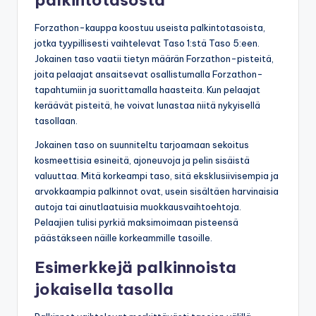
Forzathon-kauppa koostuu useista palkintotasoista,
jotka tyypillisesti vaihtelevat Taso 1:stä Taso 5:een.
Jokainen taso vaatii tietyn määrän Forzathon-pisteitä,
joita pelaajat ansaitsevat osallistumalla Forzathon-
tapahtumiin ja suorittamalla haasteita. Kun pelaajat
keräävät pisteitä, he voivat lunastaa niitä nykyisellä
tasollaan.
Jokainen taso on suunniteltu tarjoamaan sekoitus
kosmeettisia esineitä, ajoneuvoja ja pelin sisäistä
valuuttaa. Mitä korkeampi taso, sitä eksklusiivisempia ja
arvokkaampia palkinnot ovat, usein sisältäen harvinaisia
autoja tai ainutlaatuisia muokkausvaihtoehtoja.
Pelaajien tulisi pyrkiä maksimoimaan pisteensä
päästäkseen näille korkeammille tasoille.
Esimerkkejä palkinnoista
jokaisella tasolla