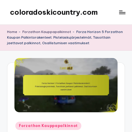
coloradoskicountry.com
Skip
to
content
Home
-
Forzathon Kauppapalkinnot
-
Forza Horizon 5 Forzathon
Kaupan Palkintorakenteet: Pistelaskujärjestelmät, Tasoittain
jaettavat palkinnot, Osallistumisen vaatimukset
Posted
Forzathon Kauppapalkinnot
in