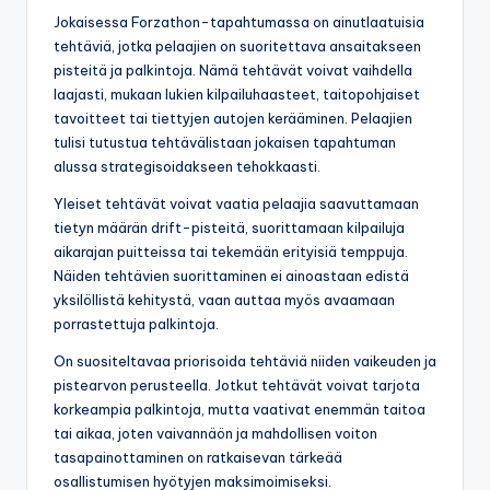
Jokaisessa Forzathon-tapahtumassa on ainutlaatuisia
tehtäviä, jotka pelaajien on suoritettava ansaitakseen
pisteitä ja palkintoja. Nämä tehtävät voivat vaihdella
laajasti, mukaan lukien kilpailuhaasteet, taitopohjaiset
tavoitteet tai tiettyjen autojen kerääminen. Pelaajien
tulisi tutustua tehtävälistaan jokaisen tapahtuman
alussa strategisoidakseen tehokkaasti.
Yleiset tehtävät voivat vaatia pelaajia saavuttamaan
tietyn määrän drift-pisteitä, suorittamaan kilpailuja
aikarajan puitteissa tai tekemään erityisiä temppuja.
Näiden tehtävien suorittaminen ei ainoastaan edistä
yksilöllistä kehitystä, vaan auttaa myös avaamaan
porrastettuja palkintoja.
On suositeltavaa priorisoida tehtäviä niiden vaikeuden ja
pistearvon perusteella. Jotkut tehtävät voivat tarjota
korkeampia palkintoja, mutta vaativat enemmän taitoa
tai aikaa, joten vaivannäön ja mahdollisen voiton
tasapainottaminen on ratkaisevan tärkeää
osallistumisen hyötyjen maksimoimiseksi.