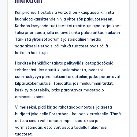
mukaan
Kun priorisoit ostoksia Forzathon -kaupassa, kiinnitä
huomiota kausitrendeihin ja yhteisön palautteeseen.
Korkean kysynnän tuotteet tai rajoitetun ajan tarjoukset
tulisi priorisoida, sillä ne eivät ehkä palaa pitkään aikaan.
Tarkista yhteisöfoorumit ja sosiaalinen media
saadaksesi tietoa siitä, mitkä tuotteet ovat tällä
hetkellä haluttuja.
Harkitse henkilökohtaista pelityyliäsi ostopäätöksiä
tehdessäsi. Jos nautit kilpailemisesta, investoi
suorituskyvyn parannuksiin tai autoihin, jotka parantavat
kilpailukokemustasi. Toisaalta, jos mieluummin tutkit,
keskity tuotteisiin, jotka parantavat maastoajo-
ominaisuuksiasi.
Viimeiseksi, pidä kirjaa rahatasapainostasi ja aseta
budjetti jokaiselle Forzathon -kaupan kierrokselle. Tämä
auttaa sinua välttämään impulssiostoksia ja
varmistamaan, että voit ostaa todella haluamasi
tuotteet.