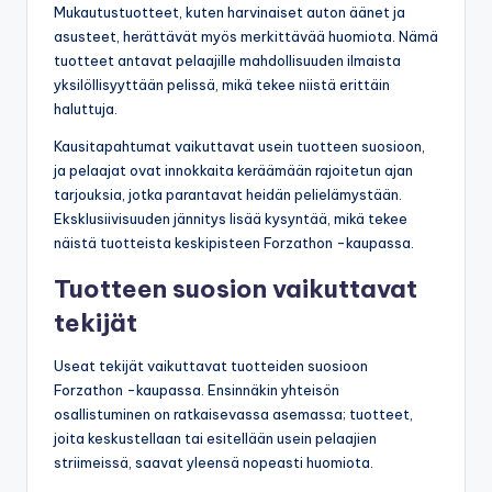
Mukautustuotteet, kuten harvinaiset auton äänet ja
asusteet, herättävät myös merkittävää huomiota. Nämä
tuotteet antavat pelaajille mahdollisuuden ilmaista
yksilöllisyyttään pelissä, mikä tekee niistä erittäin
haluttuja.
Kausitapahtumat vaikuttavat usein tuotteen suosioon,
ja pelaajat ovat innokkaita keräämään rajoitetun ajan
tarjouksia, jotka parantavat heidän pelielämystään.
Eksklusiivisuuden jännitys lisää kysyntää, mikä tekee
näistä tuotteista keskipisteen Forzathon -kaupassa.
Tuotteen suosion vaikuttavat
tekijät
Useat tekijät vaikuttavat tuotteiden suosioon
Forzathon -kaupassa. Ensinnäkin yhteisön
osallistuminen on ratkaisevassa asemassa; tuotteet,
joita keskustellaan tai esitellään usein pelaajien
striimeissä, saavat yleensä nopeasti huomiota.