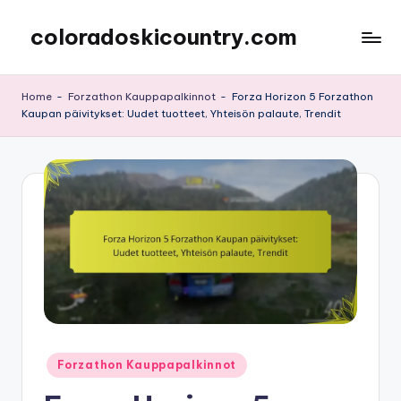
coloradoskicountry.com
Skip
to
content
Home
-
Forzathon Kauppapalkinnot
-
Forza Horizon 5 Forzathon
Kaupan päivitykset: Uudet tuotteet, Yhteisön palaute, Trendit
Posted
Forzathon Kauppapalkinnot
in