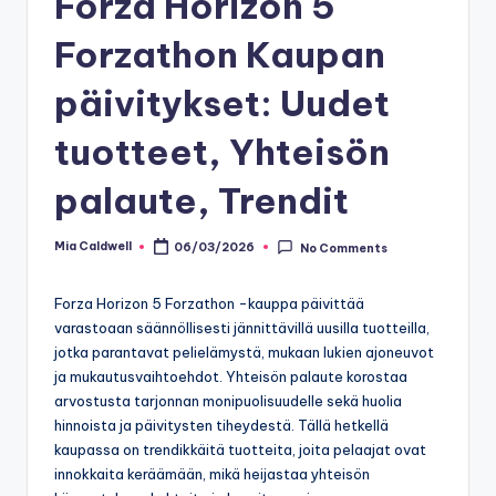
Forza Horizon 5
Forzathon Kaupan
päivitykset: Uudet
tuotteet, Yhteisön
palaute, Trendit
Mia Caldwell
06/03/2026
No Comments
Posted
by
Forza Horizon 5 Forzathon -kauppa päivittää
varastoaan säännöllisesti jännittävillä uusilla tuotteilla,
jotka parantavat pelielämystä, mukaan lukien ajoneuvot
ja mukautusvaihtoehdot. Yhteisön palaute korostaa
arvostusta tarjonnan monipuolisuudelle sekä huolia
hinnoista ja päivitysten tiheydestä. Tällä hetkellä
kaupassa on trendikkäitä tuotteita, joita pelaajat ovat
innokkaita keräämään, mikä heijastaa yhteisön