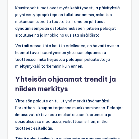
Kausitapahtumat ovat myös kehittyneet, ja päivityksiä
ja yhteistyöprojekteja on tullut useammin, mikä tuo
mukanaan tuoreita tuotteita. Tämä on johtanut
dynaamisempaan ostokokemukseen, pitäen pelaajat
sitoutuneina ja innokkaina uusista sisällöistä.
Vertailtaessa tätä kautta edelliseen, on havaittavissa
huomattava lisääntyminen yhteisön ohjaamissa
tuotteissa, mikä heijastaa pelaajien palautetta ja
mieltymyksiä tarkemmin kuin ennen.
Yhteisön ohjaamat trendit ja
niiden merkitys
Yhteisön palaute on tullut yhä merkittävämmäksi
Forzathon -kaupan tarjonnan muokkaamisessa. Pelaajat
ilmaisevat aktiivisesti mielipiteitään foorumeilla ja
sosiaalisessa mediassa, vaikuttaen siihen, mitkä
tuotteet esitellään.
Tämä palautesilmukka ei ainoastaan paranna pelaajien