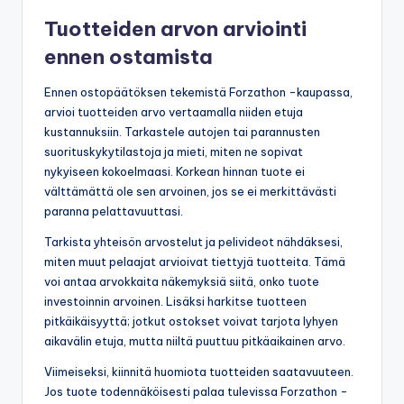
Tuotteiden arvon arviointi
ennen ostamista
Ennen ostopäätöksen tekemistä Forzathon -kaupassa,
arvioi tuotteiden arvo vertaamalla niiden etuja
kustannuksiin. Tarkastele autojen tai parannusten
suorituskykytilastoja ja mieti, miten ne sopivat
nykyiseen kokoelmaasi. Korkean hinnan tuote ei
välttämättä ole sen arvoinen, jos se ei merkittävästi
paranna pelattavuuttasi.
Tarkista yhteisön arvostelut ja pelivideot nähdäksesi,
miten muut pelaajat arvioivat tiettyjä tuotteita. Tämä
voi antaa arvokkaita näkemyksiä siitä, onko tuote
investoinnin arvoinen. Lisäksi harkitse tuotteen
pitkäikäisyyttä; jotkut ostokset voivat tarjota lyhyen
aikavälin etuja, mutta niiltä puuttuu pitkäaikainen arvo.
Viimeiseksi, kiinnitä huomiota tuotteiden saatavuuteen.
Jos tuote todennäköisesti palaa tulevissa Forzathon -