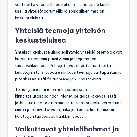
vastinetta vaaditulle pelirahalle. Tämä tunne kuuluu
useilla yhteisöfoorumeilla ja sosiaalisen median
keskusteluissa.
Yhteisiä teemoja yhteisön
keskusteluissa
Yhteisön keskusteluissa esiintyviä yhteisiä teemoja ovat
kutsut useampiin päivityksiin ja laajempaan
tuotevalikoimaan. Pelaajat ovat ehdottaneet, että
kehittäjien tulisi tuoda esiin kausiteemoja tai tapahtumia
pitääkseen sisällön tuoreena ja kiinnostavana.
Toinen yleinen aihe on halu parempaan
hinnoittelutasapainoon. Monet pelaajat kokevat, että
jotkut tuotteet ovat hinnoiteltu liian korkealle verrattuna
niiden perceived arvoon, mikä johtaa turhautumiseen
haluttujen tuotteiden hankkimisessa.
Vaikuttavat yhteisöhahmot ja