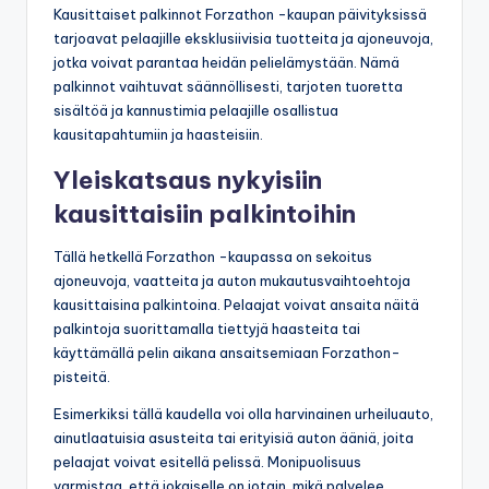
Kausittaiset palkinnot Forzathon -kaupan päivityksissä
tarjoavat pelaajille eksklusiivisia tuotteita ja ajoneuvoja,
jotka voivat parantaa heidän pelielämystään. Nämä
palkinnot vaihtuvat säännöllisesti, tarjoten tuoretta
sisältöä ja kannustimia pelaajille osallistua
kausitapahtumiin ja haasteisiin.
Yleiskatsaus nykyisiin
kausittaisiin palkintoihin
Tällä hetkellä Forzathon -kaupassa on sekoitus
ajoneuvoja, vaatteita ja auton mukautusvaihtoehtoja
kausittaisina palkintoina. Pelaajat voivat ansaita näitä
palkintoja suorittamalla tiettyjä haasteita tai
käyttämällä pelin aikana ansaitsemiaan Forzathon-
pisteitä.
Esimerkiksi tällä kaudella voi olla harvinainen urheiluauto,
ainutlaatuisia asusteita tai erityisiä auton ääniä, joita
pelaajat voivat esitellä pelissä. Monipuolisuus
varmistaa, että jokaiselle on jotain, mikä palvelee