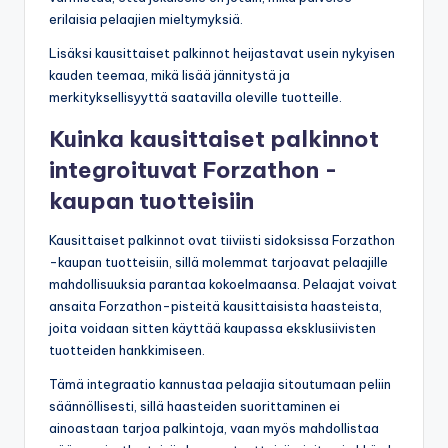
erilaisia pelaajien mieltymyksiä.
Lisäksi kausittaiset palkinnot heijastavat usein nykyisen
kauden teemaa, mikä lisää jännitystä ja
merkityksellisyyttä saatavilla oleville tuotteille.
Kuinka kausittaiset palkinnot
integroituvat Forzathon -
kaupan tuotteisiin
Kausittaiset palkinnot ovat tiiviisti sidoksissa Forzathon
-kaupan tuotteisiin, sillä molemmat tarjoavat pelaajille
mahdollisuuksia parantaa kokoelmaansa. Pelaajat voivat
ansaita Forzathon-pisteitä kausittaisista haasteista,
joita voidaan sitten käyttää kaupassa eksklusiivisten
tuotteiden hankkimiseen.
Tämä integraatio kannustaa pelaajia sitoutumaan peliin
säännöllisesti, sillä haasteiden suorittaminen ei
ainoastaan tarjoa palkintoja, vaan myös mahdollistaa