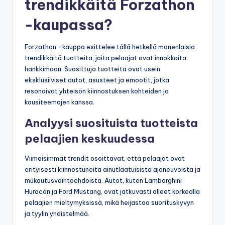
trendikkäitä Forzathon
-kaupassa?
Forzathon -kauppa esittelee tällä hetkellä monenlaisia
trendikkäitä tuotteita, joita pelaajat ovat innokkaita
hankkimaan. Suosittuja tuotteita ovat usein
eksklusiiviset autot, asusteet ja emootit, jotka
resonoivat yhteisön kiinnostuksen kohteiden ja
kausiteemojen kanssa.
Analyysi suosituista tuotteista
pelaajien keskuudessa
Viimeisimmät trendit osoittavat, että pelaajat ovat
erityisesti kiinnostuneita ainutlaatuisista ajoneuvoista ja
mukautusvaihtoehdoista. Autot, kuten Lamborghini
Huracán ja Ford Mustang, ovat jatkuvasti olleet korkealla
pelaajien mieltymyksissä, mikä heijastaa suorituskyvyn
ja tyylin yhdistelmää.