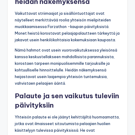
heidän näkemyksensä
Vaikuttavat striimaajat ja sisällöntuottajat ovat
näytelleet merkittävää roolia yhteisön mielipiteiden
muokkaamisessa Forzathon -kaupan päivityksistä.
Monet heistä korostavat pelaajapalautteen tärkeyttä ja
jakavat usein henkilökohtaisia kokemuksiaan kaupasta.
Nämä hahmot ovat usein vuorovaikutuksessa yleisönsä
kanssa keskustellakseen mahdollisista parannuksista,
korostaen tarpeen monipuolisemmille tarjouksille ja
kohtuulliselle hinnoittelulle. Heidän näkemyksensä
heijastavat usein laajempia yhteisön tuntemuksia,
vahvistaen pelaajien ääntä.
Palaute ja sen vaikutus tuleviin
päivityksiin
Yhteisön palaute ei ole jäänyt kehittäjiltä huomaamatta,
jotka ovat ilmaisseet sitoutumista pelaajien huolien
käsittelyyn tulevissa päivityksissä. He ovat