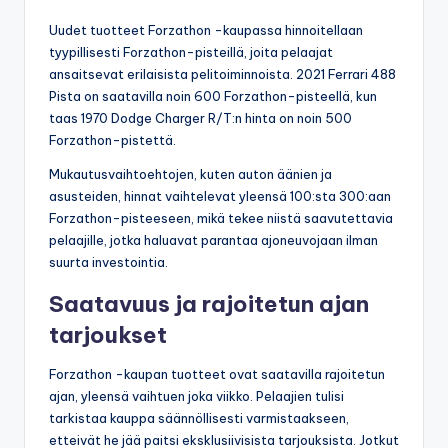
Uudet tuotteet Forzathon -kaupassa hinnoitellaan
tyypillisesti Forzathon-pisteillä, joita pelaajat
ansaitsevat erilaisista pelitoiminnoista. 2021 Ferrari 488
Pista on saatavilla noin 600 Forzathon-pisteellä, kun
taas 1970 Dodge Charger R/T:n hinta on noin 500
Forzathon-pistettä.
Mukautusvaihtoehtojen, kuten auton äänien ja
asusteiden, hinnat vaihtelevat yleensä 100:sta 300:aan
Forzathon-pisteeseen, mikä tekee niistä saavutettavia
pelaajille, jotka haluavat parantaa ajoneuvojaan ilman
suurta investointia.
Saatavuus ja rajoitetun ajan
tarjoukset
Forzathon -kaupan tuotteet ovat saatavilla rajoitetun
ajan, yleensä vaihtuen joka viikko. Pelaajien tulisi
tarkistaa kauppa säännöllisesti varmistaakseen,
etteivät he jää paitsi eksklusiivisista tarjouksista. Jotkut