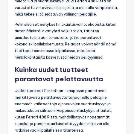
muotoilua ja suorituskykyä. 2021 Ferrari 488 Pista on
varustettu virtaviivaisilla linjoilla ja eloisalla väripaletilla,
mikä tekee siitä erottuvan valinnan pelaajille.
Pelin sisäiset esitykset mukautusvaihtoehdoista, kuten
auton äänistä, ovat yhtä vaikuttavia, tarjoten
ainutlaatuisia äänitehosteita, jotka parantavat
kokonaiskilpailukokemusta. Pelaajat voivat nähdä nämä
tuotteet toiminnassa kilpailuissa, mikä lisää
henkilökohtaista kosketusta heidän pelityyliinsä.
Kuinka uudet tuotteet
parantavat pelattavuutta
Uudet tuotteet Forzathon -kaupassa parantavat
merkittävästi pelattavuutta tarjoamalla pelaajille
enemmän vaihtoehtoja ajoneuvojen suorituskyvyn ja
mukautuksen suhteen. Huippusuorituskykyiset autot,
kuten Ferrari 488 Pista, mahdollistavat nopeammat
kilpailut ja parannetun käsiteltävyyden, mikä voi olla
ratkaisevaa kilpailullisissa tilanteissa.