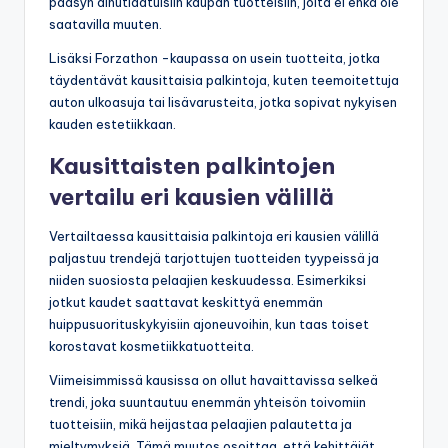
pääsyn ainutlaatuisiin kaupan tuotteisiin, joita ei ehkä ole
saatavilla muuten.
Lisäksi Forzathon -kaupassa on usein tuotteita, jotka
täydentävät kausittaisia palkintoja, kuten teemoitettuja
auton ulkoasuja tai lisävarusteita, jotka sopivat nykyisen
kauden estetiikkaan.
Kausittaisten palkintojen
vertailu eri kausien välillä
Vertailtaessa kausittaisia palkintoja eri kausien välillä
paljastuu trendejä tarjottujen tuotteiden tyypeissä ja
niiden suosiosta pelaajien keskuudessa. Esimerkiksi
jotkut kaudet saattavat keskittyä enemmän
huippusuorituskykyisiin ajoneuvoihin, kun taas toiset
korostavat kosmetiikkatuotteita.
Viimeisimmissä kausissa on ollut havaittavissa selkeä
trendi, joka suuntautuu enemmän yhteisön toivomiin
tuotteisiin, mikä heijastaa pelaajien palautetta ja
mieltymyksiä. Tämä muutos osoittaa, että kehittäjät