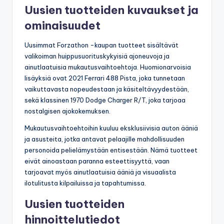
Uusien tuotteiden kuvaukset ja
ominaisuudet
Uusimmat Forzathon -kaupan tuotteet sisältävät
valikoiman huippusuorituskykyisiä ajoneuvoja ja
ainutlaatuisia mukautusvaihtoehtoja. Huomionarvoisia
lisäyksiä ovat 2021 Ferrari 488 Pista, joka tunnetaan
vaikuttavasta nopeudestaan ja käsiteltävyydestään,
sekä klassinen 1970 Dodge Charger R/T, joka tarjoaa
nostalgisen ajokokemuksen.
Mukautusvaihtoehtoihin kuuluu eksklusiivisia auton ääniä
ja asusteita, jotka antavat pelaajille mahdollisuuden
personoida pelielämystään entisestään. Nämä tuotteet
eivät ainoastaan paranna esteettisyyttä, vaan
tarjoavat myös ainutlaatuisia ääniä ja visuaalista
ilotulitusta kilpailuissa ja tapahtumissa.
Uusien tuotteiden
hinnoittelutiedot