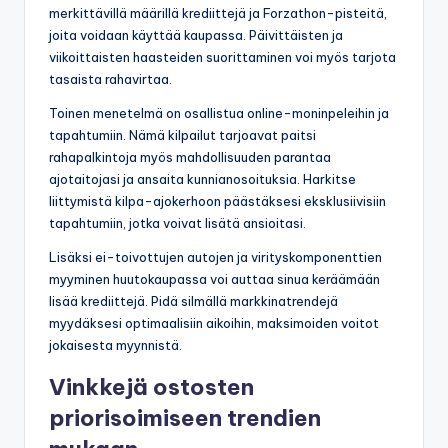
merkittävillä määrillä krediittejä ja Forzathon-pisteitä,
joita voidaan käyttää kaupassa. Päivittäisten ja
viikoittaisten haasteiden suorittaminen voi myös tarjota
tasaista rahavirtaa.
Toinen menetelmä on osallistua online-moninpeleihin ja
tapahtumiin. Nämä kilpailut tarjoavat paitsi
rahapalkintoja myös mahdollisuuden parantaa
ajotaitojasi ja ansaita kunnianosoituksia. Harkitse
liittymistä kilpa-ajokerhoon päästäksesi eksklusiivisiin
tapahtumiin, jotka voivat lisätä ansioitasi.
Lisäksi ei-toivottujen autojen ja virityskomponenttien
myyminen huutokaupassa voi auttaa sinua keräämään
lisää krediittejä. Pidä silmällä markkinatrendejä
myydäksesi optimaalisiin aikoihin, maksimoiden voitot
jokaisesta myynnistä.
Vinkkejä ostosten
priorisoimiseen trendien