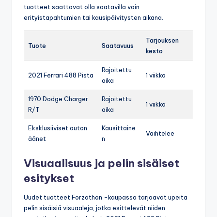
tuotteet saattavat olla saatavilla vain
erityistapahtumien tai kausipäivitysten aikana.
Tarjouksen
Tuote
Saatavuus
kesto
Rajoitettu
2021 Ferrari 488 Pista
1 viikko
aika
1970 Dodge Charger
Rajoitettu
1 viikko
R/T
aika
Eksklusiiviset auton
Kausittaine
Vaihtelee
äänet
n
Visuaalisuus ja pelin sisäiset
esitykset
Uudet tuotteet Forzathon -kaupassa tarjoavat upeita
pelin sisäisiä visuaaleja, jotka esittelevät niiden