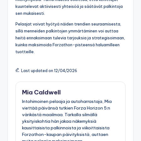
kuuntelevat aktiivisesti yhteisöä ja säätävät palkintoja
sen mukaisesti.
Pelaajat voivat hyötyä näiden trendien seuraamisesta,
sillä menneiden palkintojen ymmärtäminen voi auttaa
heitä ennakoimaan tulevia tarjouksia ja strategisoimaan,
kuinka maksimoida Forzathon-pisteensä haluamilleen
tuotteille.
Last updated on 12/04/2026
Mia Caldwell
Intohimoinen pelaaja ja autoharrastaja, Mia
viettää päivänsä tutkien Forza Horizon 5:n
värikästä maailmaa. Tarkalla silmällä
yksityiskohtia hän jakaa näkemyksiä
kausittaisista palkinnoista ja viikoittaisista
Forzathon-kaupan päivityksistä, auttaen