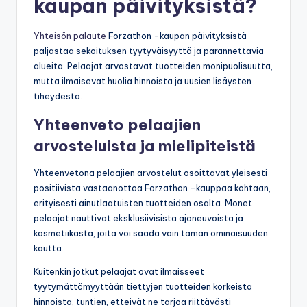
kaupan päivityksistä?
Yhteisön palaute
Forzathon -kaupan päivityksistä
paljastaa sekoituksen tyytyväisyyttä ja parannettavia
alueita. Pelaajat arvostavat tuotteiden monipuolisuutta,
mutta ilmaisevat huolia hinnoista ja uusien lisäysten
tiheydestä.
Yhteenveto pelaajien
arvosteluista ja mielipiteistä
Yhteenvetona pelaajien arvostelut osoittavat yleisesti
positiivista vastaanottoa Forzathon -kauppaa kohtaan,
erityisesti ainutlaatuisten tuotteiden osalta. Monet
pelaajat nauttivat eksklusiivisista ajoneuvoista ja
kosmetiikasta, joita voi saada vain tämän ominaisuuden
kautta.
Kuitenkin jotkut pelaajat ovat ilmaisseet
tyytymättömyyttään tiettyjen tuotteiden korkeista
hinnoista, tuntien, etteivät ne tarjoa riittävästi