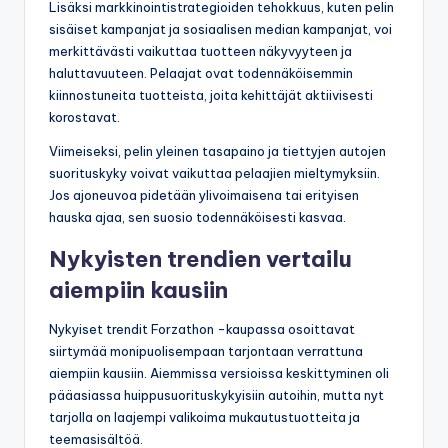
Lisäksi markkinointistrategioiden tehokkuus, kuten pelin
sisäiset kampanjat ja sosiaalisen median kampanjat, voi
merkittävästi vaikuttaa tuotteen näkyvyyteen ja
haluttavuuteen. Pelaajat ovat todennäköisemmin
kiinnostuneita tuotteista, joita kehittäjät aktiivisesti
korostavat.
Viimeiseksi, pelin yleinen tasapaino ja tiettyjen autojen
suorituskyky voivat vaikuttaa pelaajien mieltymyksiin.
Jos ajoneuvoa pidetään ylivoimaisena tai erityisen
hauska ajaa, sen suosio todennäköisesti kasvaa.
Nykyisten trendien vertailu
aiempiin kausiin
Nykyiset trendit Forzathon -kaupassa osoittavat
siirtymää monipuolisempaan tarjontaan verrattuna
aiempiin kausiin. Aiemmissa versioissa keskittyminen oli
pääasiassa huippusuorituskykyisiin autoihin, mutta nyt
tarjolla on laajempi valikoima mukautustuotteita ja
teemasisältöä.