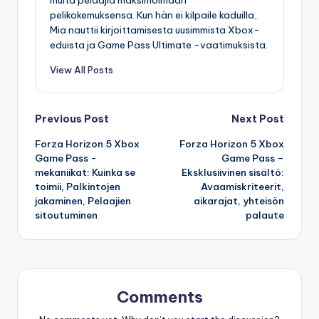
muita pelaajia maksimoimaan
pelikokemuksensa. Kun hän ei kilpaile kaduilla,
Mia nauttii kirjoittamisesta uusimmista Xbox-
eduista ja Game Pass Ultimate -vaatimuksista.
View All Posts
Post
Previous Post
Next Post
Forza Horizon 5 Xbox
Forza Horizon 5 Xbox
navigation
Game Pass -
Game Pass –
mekaniikat: Kuinka se
Eksklusiivinen sisältö:
toimii, Palkintojen
Avaamiskriteerit,
jakaminen, Pelaajien
aikarajat, yhteisön
sitoutuminen
palaute
Comments